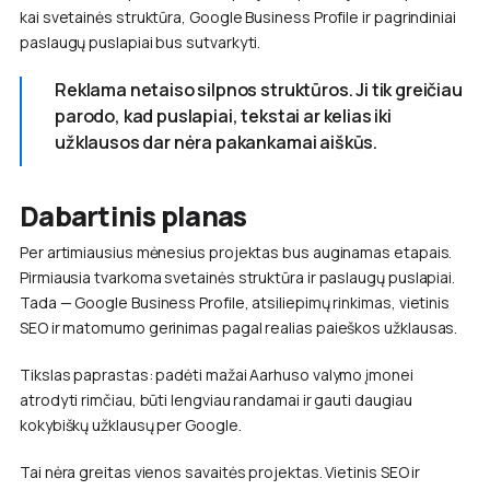
kai svetainės struktūra, Google Business Profile ir pagrindiniai
paslaugų puslapiai bus sutvarkyti.
Reklama netaiso silpnos struktūros. Ji tik greičiau
parodo, kad puslapiai, tekstai ar kelias iki
užklausos dar nėra pakankamai aiškūs.
Dabartinis planas
Per artimiausius mėnesius projektas bus auginamas etapais.
Pirmiausia tvarkoma svetainės struktūra ir paslaugų puslapiai.
Tada — Google Business Profile, atsiliepimų rinkimas, vietinis
SEO ir matomumo gerinimas pagal realias paieškos užklausas.
Tikslas paprastas: padėti mažai Aarhuso valymo įmonei
atrodyti rimčiau, būti lengviau randamai ir gauti daugiau
kokybiškų užklausų per Google.
Tai nėra greitas vienos savaitės projektas. Vietinis SEO ir