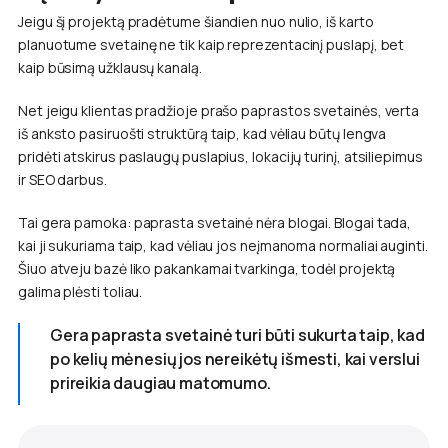
Jeigu šį projektą pradėtume šiandien nuo nulio, iš karto
planuotume svetainę ne tik kaip reprezentacinį puslapį, bet
kaip būsimą užklausų kanalą.
Net jeigu klientas pradžioje prašo paprastos svetainės, verta
iš anksto pasiruošti struktūrą taip, kad vėliau būtų lengva
pridėti atskirus paslaugų puslapius, lokacijų turinį, atsiliepimus
ir SEO darbus.
Tai gera pamoka: paprasta svetainė nėra blogai. Blogai tada,
kai ji sukuriama taip, kad vėliau jos neįmanoma normaliai auginti.
Šiuo atveju bazė liko pakankamai tvarkinga, todėl projektą
galima plėsti toliau.
Gera paprasta svetainė turi būti sukurta taip, kad
po kelių mėnesių jos nereikėtų išmesti, kai verslui
prireikia daugiau matomumo.