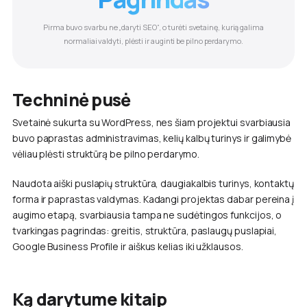
Pirma buvo svarbu ne „daryti SEO“, o turėti svetainę, kurią galima
normaliai valdyti, plėsti ir auginti be pilno perdarymo.
Techninė pusė
Svetainė sukurta su WordPress, nes šiam projektui svarbiausia
buvo paprastas administravimas, kelių kalbų turinys ir galimybė
vėliau plėsti struktūrą be pilno perdarymo.
Naudota aiški puslapių struktūra, daugiakalbis turinys, kontaktų
forma ir paprastas valdymas. Kadangi projektas dabar pereina į
augimo etapą, svarbiausia tampa ne sudėtingos funkcijos, o
tvarkingas pagrindas: greitis, struktūra, paslaugų puslapiai,
Google Business Profile ir aiškus kelias iki užklausos.
Ką darytume kitaip