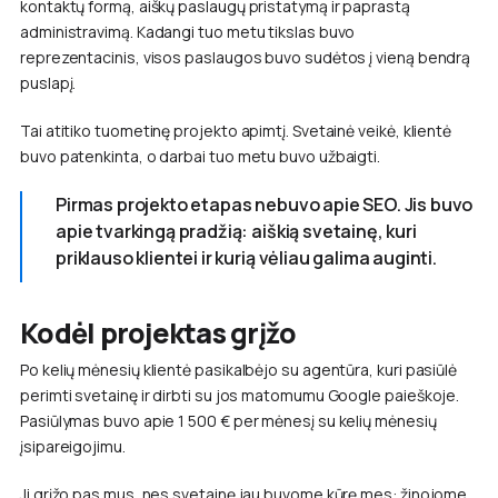
kontaktų formą, aiškų paslaugų pristatymą ir paprastą
administravimą. Kadangi tuo metu tikslas buvo
reprezentacinis, visos paslaugos buvo sudėtos į vieną bendrą
puslapį.
Tai atitiko tuometinę projekto apimtį. Svetainė veikė, klientė
buvo patenkinta, o darbai tuo metu buvo užbaigti.
Pirmas projekto etapas nebuvo apie SEO. Jis buvo
apie tvarkingą pradžią: aiškią svetainę, kuri
priklauso klientei ir kurią vėliau galima auginti.
Kodėl projektas grįžo
Po kelių mėnesių klientė pasikalbėjo su agentūra, kuri pasiūlė
perimti svetainę ir dirbti su jos matomumu Google paieškoje.
Pasiūlymas buvo apie 1 500 € per mėnesį su kelių mėnesių
įsipareigojimu.
Ji grįžo pas mus, nes svetainę jau buvome kūrę mes: žinojome