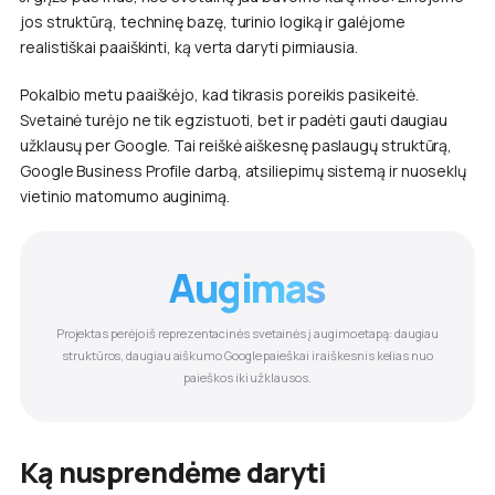
jos struktūrą, techninę bazę, turinio logiką ir galėjome
realistiškai paaiškinti, ką verta daryti pirmiausia.
Pokalbio metu paaiškėjo, kad tikrasis poreikis pasikeitė.
Svetainė turėjo ne tik egzistuoti, bet ir padėti gauti daugiau
užklausų per Google. Tai reiškė aiškesnę paslaugų struktūrą,
Google Business Profile darbą, atsiliepimų sistemą ir nuoseklų
vietinio matomumo auginimą.
Augimas
Projektas perėjo iš reprezentacinės svetainės į augimo etapą: daugiau
struktūros, daugiau aiškumo Google paieškai ir aiškesnis kelias nuo
paieškos iki užklausos.
Ką nusprendėme daryti