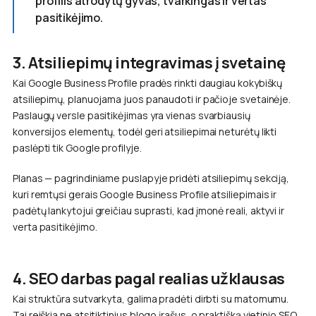
profilis atrodytų gyvas, tvarkingas ir vertas
pasitikėjimo.
3. Atsiliepimų integravimas į svetainę
Kai Google Business Profile pradės rinkti daugiau kokybiškų
atsiliepimų, planuojama juos panaudoti ir pačioje svetainėje.
Paslaugų versle pasitikėjimas yra vienas svarbiausių
konversijos elementų, todėl geri atsiliepimai neturėtų likti
paslėpti tik Google profilyje.
Planas — pagrindiniame puslapyje pridėti atsiliepimų sekciją,
kuri remtųsi gerais Google Business Profile atsiliepimais ir
padėtų lankytojui greičiau suprasti, kad įmonė reali, aktyvi ir
verta pasitikėjimo.
4. SEO darbas pagal realias užklausas
Kai struktūra sutvarkyta, galima pradėti dirbti su matomumu.
Tai reiškia ne atsitiktinius blogo įrašus, o praktišką vietinio SEO