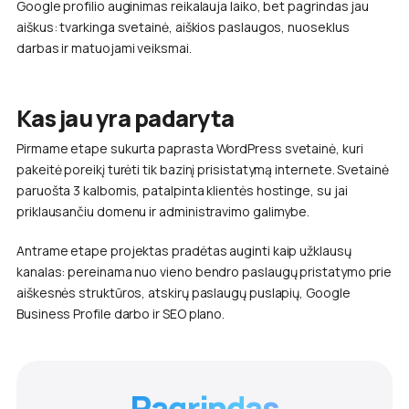
Google profilio auginimas reikalauja laiko, bet pagrindas jau
aiškus: tvarkinga svetainė, aiškios paslaugos, nuoseklus
darbas ir matuojami veiksmai.
Kas jau yra padaryta
Pirmame etape sukurta paprasta WordPress svetainė, kuri
pakeitė poreikį turėti tik bazinį prisistatymą internete. Svetainė
paruošta 3 kalbomis, patalpinta klientės hostinge, su jai
priklausančiu domenu ir administravimo galimybe.
Antrame etape projektas pradėtas auginti kaip užklausų
kanalas: pereinama nuo vieno bendro paslaugų pristatymo prie
aiškesnės struktūros, atskirų paslaugų puslapių, Google
Business Profile darbo ir SEO plano.
Pagrindas