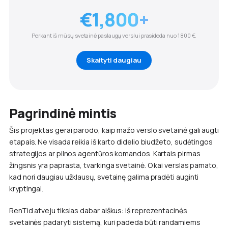
€1,800+
Perkant iš mūsų svetainė paslaugų verslui prasideda nuo 1 800 €.
Skaityti daugiau
Pagrindinė mintis
Šis projektas gerai parodo, kaip mažo verslo svetainė gali augti
etapais. Ne visada reikia iš karto didelio biudžeto, sudėtingos
strategijos ar pilnos agentūros komandos. Kartais pirmas
žingsnis yra paprasta, tvarkinga svetainė. O kai verslas pamato,
kad nori daugiau užklausų, svetainę galima pradėti auginti
kryptingai.
RenTid atveju tikslas dabar aiškus: iš reprezentacinės
svetainės padaryti sistemą, kuri padeda būti randamiems