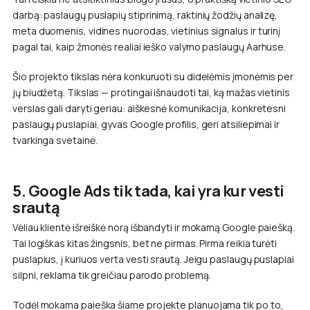
darbą: paslaugų puslapių stiprinimą, raktinių žodžių analizę,
meta duomenis, vidines nuorodas, vietinius signalus ir turinį
pagal tai, kaip žmonės realiai ieško valymo paslaugų Aarhuse.
Šio projekto tikslas nėra konkuruoti su didelėmis įmonėmis per
jų biudžetą. Tikslas — protingai išnaudoti tai, ką mažas vietinis
verslas gali daryti geriau: aiškesnė komunikacija, konkretesni
paslaugų puslapiai, gyvas Google profilis, geri atsiliepimai ir
tvarkinga svetainė.
5. Google Ads tik tada, kai yra kur vesti
srautą
Vėliau klientė išreiškė norą išbandyti ir mokamą Google paiešką.
Tai logiškas kitas žingsnis, bet ne pirmas. Pirma reikia turėti
puslapius, į kuriuos verta vesti srautą. Jeigu paslaugų puslapiai
silpni, reklama tik greičiau parodo problemą.
Todėl mokama paieška šiame projekte planuojama tik po to,