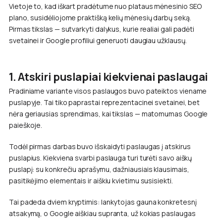
Vietoje to, kad iškart pradėtume nuo plataus mėnesinio SEO
plano, susidėliojome praktišką kelių mėnesių darbų seką.
Pirmas tikslas — sutvarkyti dalykus, kurie realiai gali padėti
svetainei ir Google profiliui generuoti daugiau užklausų.
1. Atskiri puslapiai kiekvienai paslaugai
Pradiniame variante visos paslaugos buvo pateiktos viename
puslapyje. Tai tiko paprastai reprezentacinei svetainei, bet
nėra geriausias sprendimas, kai tikslas — matomumas Google
paieškoje.
Todėl pirmas darbas buvo išskaidyti paslaugas į atskirus
puslapius. Kiekviena svarbi paslauga turi turėti savo aiškų
puslapį: su konkrečiu aprašymu, dažniausiais klausimais,
pasitikėjimo elementais ir aiškiu kvietimu susisiekti.
Tai padeda dviem kryptimis: lankytojas gauna konkretesnį
atsakymą, o Google aiškiau supranta, už kokias paslaugas