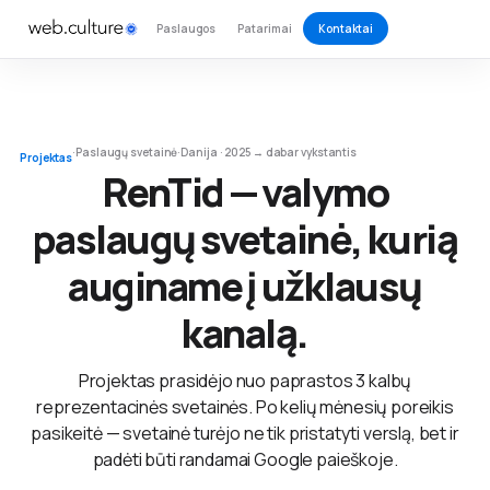
Paslaugos
Patarimai
Kontaktai
·
Paslaugų svetainė
·
Danija · 2025 → dabar vykstantis
Projektas
RenTid — valymo
paslaugų svetainė, kurią
auginame į užklausų
kanalą.
Projektas prasidėjo nuo paprastos 3 kalbų
reprezentacinės svetainės. Po kelių mėnesių poreikis
pasikeitė — svetainė turėjo ne tik pristatyti verslą, bet ir
padėti būti randamai Google paieškoje.