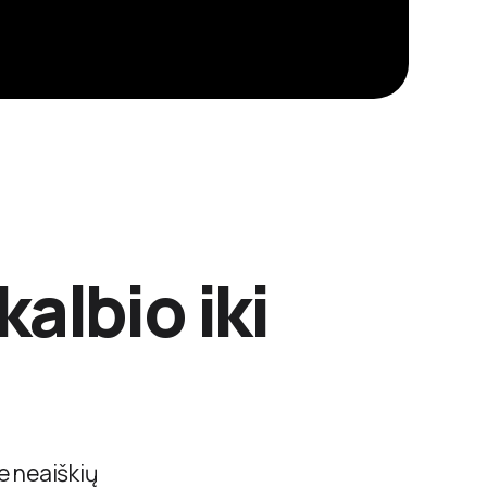
albio iki
Be neaiškių