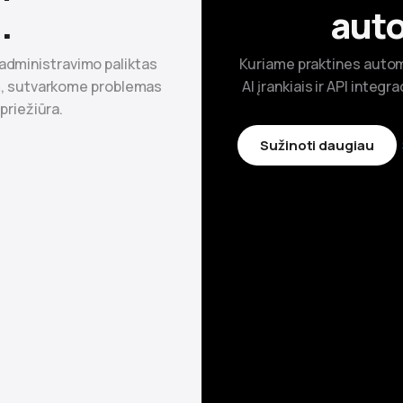
.
auto
 administravimo paliktas
Kuriame praktines autom
ą, sutvarkome problemas
AI įrankiais ir API inte
 priežiūra.
Sužinoti daugiau