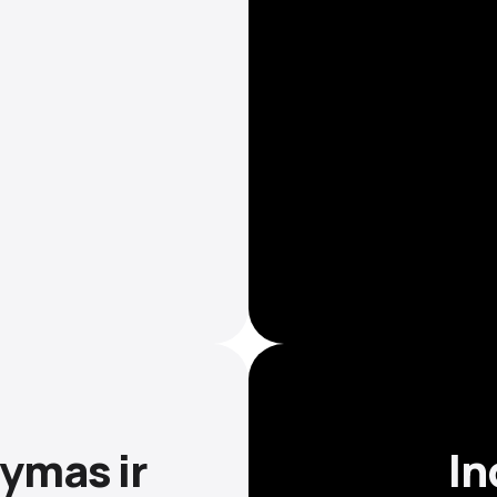
ymas ir
In