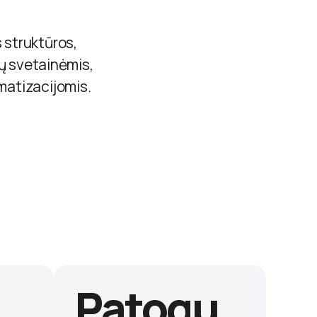
 struktūros,
ų svetainėmis,
atizacijomis.
Patogu