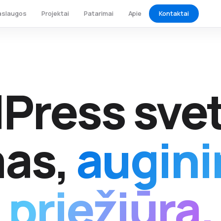
Kontaktai
aslaugos
Projektai
Patarimai
Apie
Press svet
mas,
augini
priežiūra.