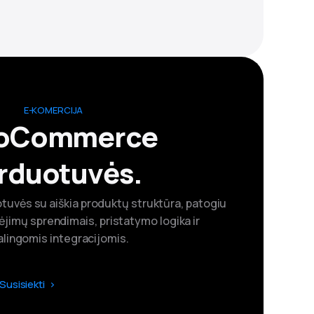
E-KOMERCIJA
oCommerce
rduotuvės.
ės su aiškia produktų struktūra, patogiu
ėjimų sprendimais, pristatymo logika ir
alingomis integracijomis.
Susisiekti