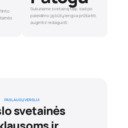
Sukuriame svetainę taip, kad po
tinto
paleidimo ją būtų lengva prižiūrėti,
etainės
auginti ir redaguoti.
PASLAUGŲ VERSLUI
lo svetainės
klausoms ir