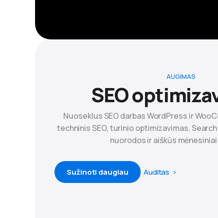
AUGIMAS
SEO optimiza
Nuoseklus SEO darbas WordPress ir Woo
techninis SEO, turinio optimizavimas, Search
nuorodos ir aiškūs mėnesiniai
Sužinoti daugiau
Auditas