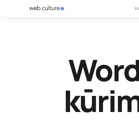
P
Word
kūri