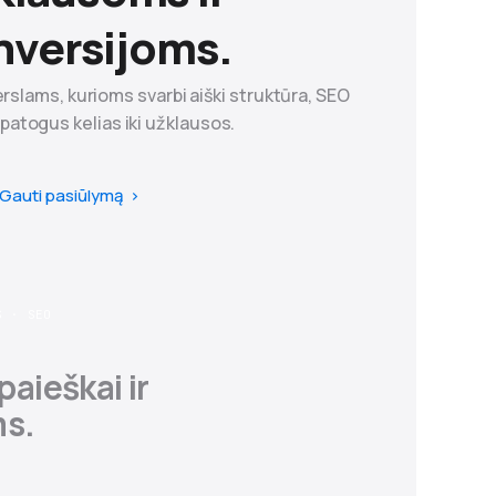
nversijoms.
rslams, kurioms svarbi aiški struktūra, SEO
r patogus kelias iki užklausos.
Gauti pasiūlymą
S · SEO
paieškai ir
s.