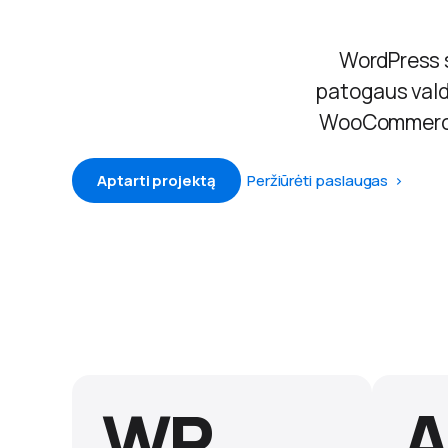
WordPress s
patogaus vald
WooCommerce 
Aptarti projektą
Peržiūrėti paslaugas
WP
A