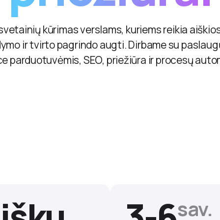
vetainių kūrimas verslams, kuriems reikia aiškios
ymo ir tvirto pagrindo augti. Dirbame su paslaug
parduotuvėmis, SEO, priežiūra ir procesų autom
išku
3-6
sav.