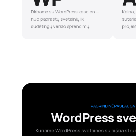
Dirbame su WordPress kasdien —
Kaina,
nuo paprastų svetainių iki
sutari
sudėtingų verslo sprendimų.
projek
PAGRINDINĖ PASLAUGA
WordPress sve
Kuriame WordPress svetaines su aiškia struk