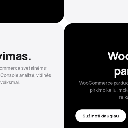
vimas.
Wo
pa
Commerce svetainėms:
 Console analizė, vidinės
 veiksmai.
WooCommerce parduotuv
pirkimo keliu, mok
reik
Sužinoti daugiau