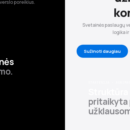
verslo poreikius.
ko
Svetainės paslaugų ve
logika i
Sužinoti daugiau
inės
imo.
STRATEGIJA · AUGIMA
Struktūra
pritaikyta 
užklausom