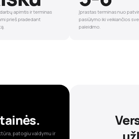
 darbų apimtis ir terminas
Įprastas terminas nuo patvir
ami prieš pradedant
pasiūlymo iki veikiančios sv
tą.
paleidimo.
tainės.
Vers
už
tūra, patogiu valdymu ir